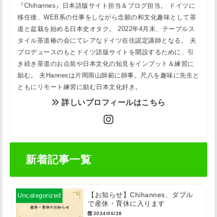
『Chihannes』日本語版サイト担当＆ブログ担当。 ドイツに
移住後、WEB系の仕事をしながら念願の和文化趣味として茶
道と盆栽を始める日本史オタク。 2022年4月末、テーブルス
タイル茶道椿の会にてレアなドイツ在住認定講師となる。 夫
プロデュースのもとドイツ語版サイトを開設するために、引
き続き茶道のお点前や日本文化の知見をインプット＆練習に
励む。 夫Hannesは片岡雨山師範に師事。尺八を趣味に先生と
ともにリモート練習に励む日本文化好き。
詳しいプロフィールはこちら
新着記事一覧
【お知らせ】Chihannes、ダブル
Uncategorized
で産休・育休に入ります
2024/06/28