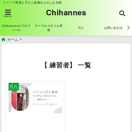
ドイツで茶道と尺八と盆栽をたのしむ夫婦
Chihannes
menu
Chihannesのプロフ
テーブルスタイル茶
尺八
お問い合わせ
ィール
道
ホーム
【 練習者】 一覧
尺八