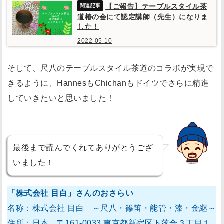
【ご報告】テーブルスタイル茶
道椿の会にて認定講師（先生）になりま
した！
2022-05-10
そして、尺八のテーブルスタイル茶道のコラボが実現で
きるように、HannesもChichanもドイツでさらに精進
していきたいと思いました！
最後まで読んでくれてありがとうござ
いました！
「株式会社 目白」さんのおさらい
名称：株式会社 目白 ～尺八・篠笛・能管・漆・金継～
住所：日本、〒161-0033 東京都新宿区下落合３丁目１