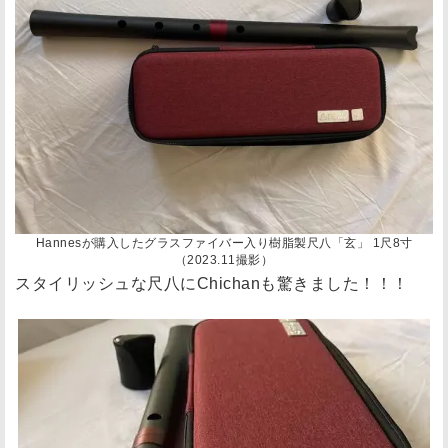
Hannesが購入したグラスファイバー入り樹脂製尺八「玄」 1尺8寸
（2023.11撮影）
スタイリッシュな尺八にChichanも驚きました！！！