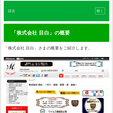
目次
「
株
式
「株式会社 目白」の概要
会
社
「株式会社 目白」さまの概要をご紹介します。
目
白
」
の
概
要
訪
問
の