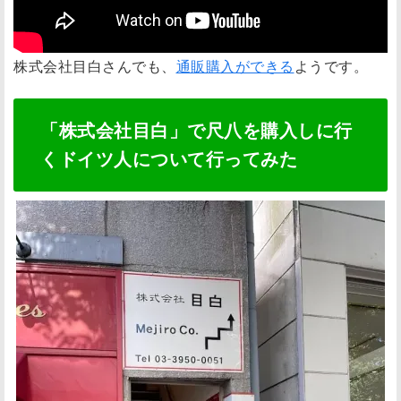
！
最
後
株式会社目白さんでも、
通販購入ができる
ようです。
に
「株式会社目白」で尺八を購入しに行
くドイツ人について行ってみた