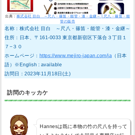
キ
ッ
出典：
株式会社 目白 ～尺八・篠笛・能管・漆・金継～ | 尺八・篠笛・能
カ
管の販売
名称：株式会社 目白 ～尺八・篠笛・能管・漆・金継～
ケ
「
住所：日本、〒161-0033 東京都新宿区下落合３丁目１
株
７−３０
式
ホームページ：
https://www.mejiro-japan.com/ja
（日本
会
語）※English : available
社
訪問日：2023年11月18日(土)
目
白
訪問のキッカケ
」
で
尺
八
Hannesは既に本物の竹の尺八を持って
を