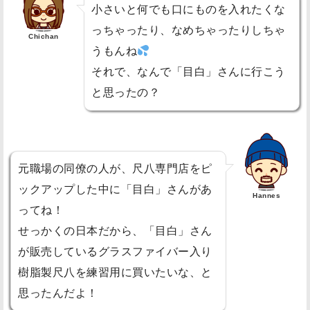
て
小さいと何でも口にものを入れたくな
み
っちゃったり、なめちゃったりしちゃ
Chichan
た
うもんね
店
それで、なんで「目白」さんに行こう
員
と思ったの？
さ
ん
が
英
元職場の同僚の人が、尺八専門店をピ
語
ックアップした中に「目白」さんがあ
Hannes
で
ってね！
対
せっかくの日本だから、「目白」さん
応
が販売しているグラスファイバー入り
！
樹脂製尺八を練習用に買いたいな、と
戦
思ったんだよ！
利