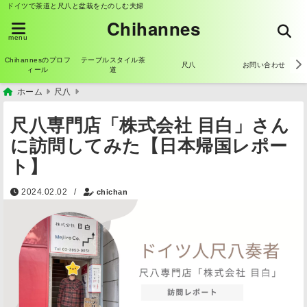
ドイツで茶道と尺八と盆栽をたのしむ夫婦
Chihannes
menu
Chihannesのプロフ
テーブルスタイル茶
尺八
お問い合わせ
ィール
道
ホーム
尺八
尺八専門店「株式会社 目白」さん
に訪問してみた【日本帰国レポー
ト】
2024.02.02
/
chichan