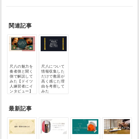
関連記事
尺八の魅力を
尺八について
奏者側と聞く
情報収集した
側で解説して
だけで敷居が
みた【ドイツ
高く感じた理
人練習者にイ
由を考察して
ンタビュー】
みた
最新記事