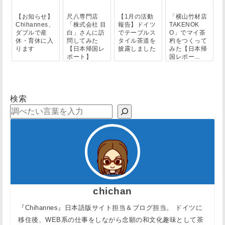
【お知らせ】
尺八専門店
【1月の活動
「横山竹材店
Chihannes、
「株式会社 目
報告】ドイツ
TAKENOK
ダブルで産
白」さんに訪
でテーブルス
O」でマイ茶
休・育休に入
問してみた
タイル茶道を
杓をつくって
ります
【日本帰国レ
披露しました
みた【日本帰
ポート】
国レポー...
検索
chichan
『Chihannes』日本語版サイト担当＆ブログ担当。 ドイツに
移住後、WEB系の仕事をしながら念願の和文化趣味として茶