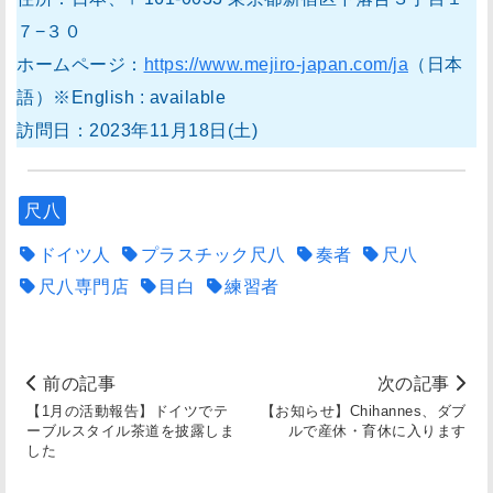
７−３０
ホームページ：
https://www.mejiro-japan.com/ja
（日本
語）※English : available
訪問日：2023年11月18日(土)
尺八
ドイツ人
プラスチック尺八
奏者
尺八
尺八専門店
目白
練習者
前の記事
次の記事
【1月の活動報告】ドイツでテ
【お知らせ】Chihannes、ダブ
ーブルスタイル茶道を披露しま
ルで産休・育休に入ります
した