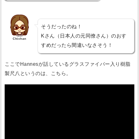
品
の
プ
そうだったのね！
ラ
Kさん（日本人の元同僚さん）のおす
ス
Chichan
すめだったら間違いなさそう！
チ
ッ
ここでHannesが話しているグラスファイバー入り樹脂
ク
尺
製尺八というのは、こちら。
八
を
見
て
み
よ
う