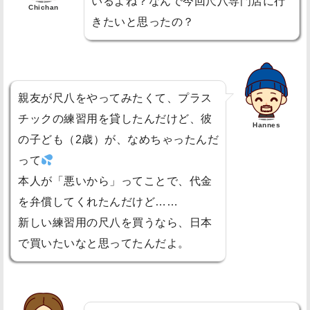
いるよね？なんで今回尺八専門店に行
購
Chichan
きたいと思ったの？
入
し
に
行
親友が尺八をやってみたくて、プラス
く
チックの練習用を貸したんだけど、彼
ド
Hannes
の子ども（2歳）が、なめちゃったんだ
イ
って
ツ
本人が「悪いから」ってことで、代金
人
を弁償してくれたんだけど……
に
つ
新しい練習用の尺八を買うなら、日本
い
で買いたいなと思ってたんだよ。
て
行
っ