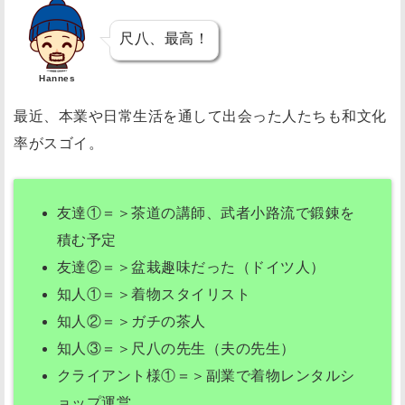
経
尺八、最高！
験
な
Hannes
し
最近、本業や日常生活を通して出会った人たちも和文化
ｘ
率がスゴイ。
資
格
な
友達①＝＞茶道の講師、武者小路流で鍛錬を
し
積む予定
の
友達②＝＞盆栽趣味だった（ドイツ人）
初
知人①＝＞着物スタイリスト
心
知人②＝＞ガチの茶人
者
知人③＝＞尺八の先生（夫の先生）
が
テ
クライアント様①＝＞副業で着物レンタルシ
ー
ョップ運営