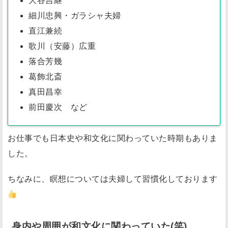
大谷吉継
い
細川忠興・ガラシャ夫婦
た
直江兼続
(
歌川（安藤）広重
笑
落合芳幾
)
葛飾北斎
友
真田昌幸
達
前田慶次 など
が
ま
お仕事でも日本史や和文化に関わっていた時期もありま
さ
した。
か
の
ちなみに、瞑想については夫婦して習慣化しております
テ
ー
ブ
身内や周囲が和文化に関わっていた(笑)
ル