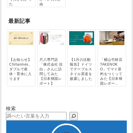
た
由
最新記事
【お知らせ】
尺八専門店
【1月の活動
「横山竹材店
Chihannes、
「株式会社 目
報告】ドイツ
TAKENOK
ダブルで産
白」さんに訪
でテーブルス
O」でマイ茶
休・育休に入
問してみた
タイル茶道を
杓をつくって
ります
【日本帰国レ
披露しました
みた【日本帰
ポート】
国レポー...
検索