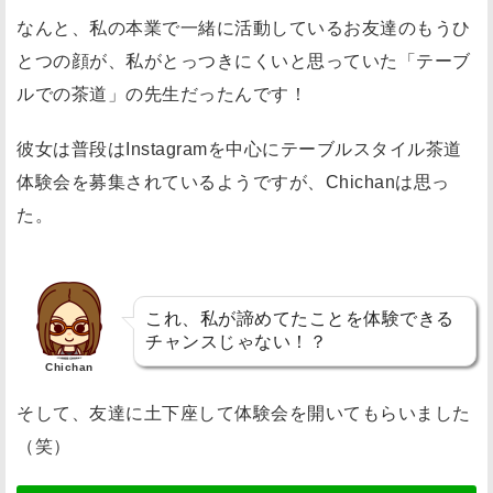
】
なんと、私の本業で一緒に活動しているお友達のもうひ
抹
とつの顔が、私がとっつきにくいと思っていた「テーブ
茶
ルでの茶道」の先生だったんです！
は
ド
彼女は普段はInstagramを中心にテーブルスタイル茶道
イ
体験会を募集されているようですが、Chichanは思っ
ツ
た。
で
も
売
これ、私が諦めてたことを体験できる
っ
チャンスじゃない！？
て
Chichan
ま
そして、友達に土下座して体験会を開いてもらいました
す
（笑）
！
和