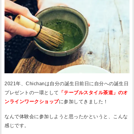
茶
道
】
体
験
会
に
参
加
し
2021年、Chichanは自分の誕生日前日に自分への誕生日
よ
プレゼントの一環として
「テーブルスタイル茶道」のオ
う
ンラインワークショップ
に参加してきました！
と
思
なんで体験会に参加しようと思ったかというと、こんな
っ
感じです。
た