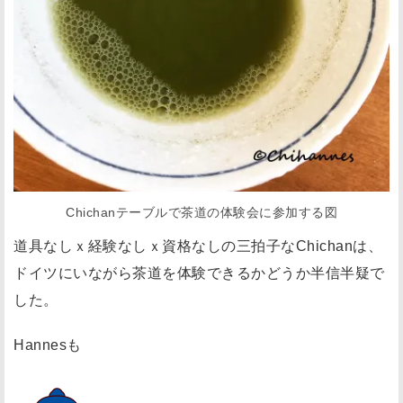
養
が
学
べ
た
茶
道
具
Chichanテーブルで茶道の体験会に参加する図
な
道具なしｘ経験なしｘ資格なしの三拍子なChichanは、
し
の
ドイツにいながら茶道を体験できるかどうか半信半疑で
私
した。
が
Hannesも
茶
筅
の