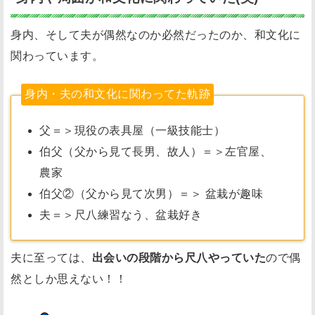
で
身内、そして夫が偶然なのか必然だったのか、和文化に
や
る
関わっています。
茶
身内・夫の和文化に関わってた軌跡
道
の
父＝＞現役の表具屋（一級技能士）
講
伯父（父から見て長男、故人）＝＞左官屋、
師
農家
だ
っ
伯父②（父から見て次男）＝＞ 盆栽が趣味
た
夫＝＞尺八練習なう、盆栽好き
道
具
夫に至っては、
出会いの段階から尺八やっていた
ので偶
な
然としか思えない！！
し
ｘ