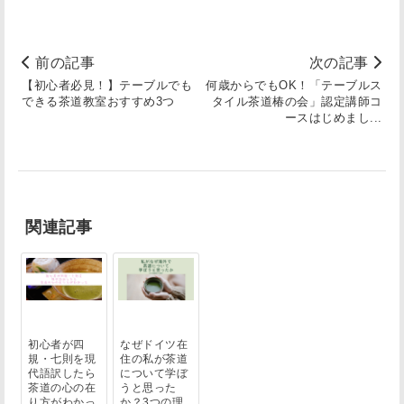
前の記事
次の記事
【初心者必見！】テーブルでも
何歳からでもOK！「テーブルス
できる茶道教室おすすめ3つ
タイル茶道椿の会」認定講師コ
ースはじめまし...
関連記事
初心者が四
なぜドイツ在
規・七則を現
住の私が茶道
代語訳したら
について学ぼ
茶道の心の在
うと思った
り方がわかっ
か？3つの理