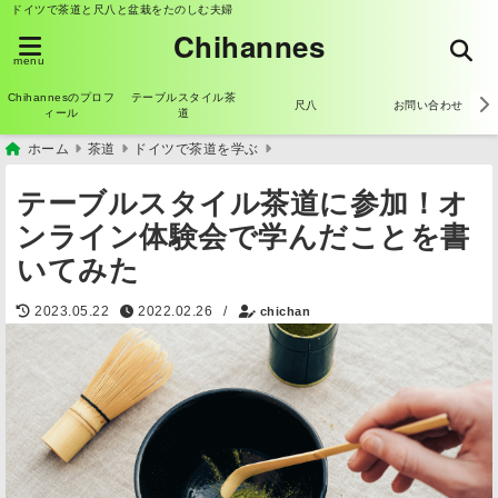
ドイツで茶道と尺八と盆栽をたのしむ夫婦
Chihannes
menu
Chihannesのプロフ
テーブルスタイル茶
尺八
お問い合わせ
ィール
道
ホーム
茶道
ドイツで茶道を学ぶ
テーブルスタイル茶道に参加！オ
ンライン体験会で学んだことを書
いてみた
2023.05.22
2022.02.26
/
chichan