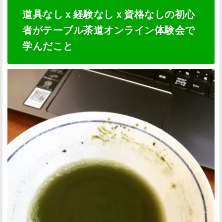
菓
道具なしｘ経験なしｘ資格なしの初心
子
者がテーブル茶道オンライン体験会で
の
学んだこと
話
や
掛
け
軸
の
ヒ
ミ
ツ
な
ど
の
教