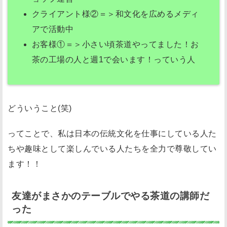
ブ
クライアント様②＝＞和文化を広めるメディ
ル
アで活動中
茶
お客様①＝＞小さい頃茶道やってました！お
道
茶の工場の人と週1で会います！っていう人
オ
ン
ラ
どういうこと(笑)
イ
ン
ってことで、私は日本の伝統文化を仕事にしている人た
体
ちや趣味として楽しんでいる人たちを全力で尊敬してい
験
ます！！
会
で
友達がまさかのテーブルでやる茶道の講師だ
学
った
ん
だ