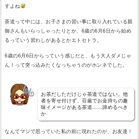
すよね
き
る
茶道って中には、お子さまの習い事に取り入れている親
の
御さんもいらっしゃったりとか、6歳の6月6日から始め
で
るっていう習わしがあるとかエトセトラ。
気
負
6歳の6月6日からっていう感じだと、もう大人ダメじゃ
い
ん！って突っ込みたくなっちゃうのがホンネでした。
し
な
く
て
お茶だしただけじゃ茶道ではない。他
者を寄せ付けず、荘厳でお金持ちの趣
い
味イメージがある茶道……諦めるべき
い
か
【
余
なんてマジで思っていた私の前に現れたのが、お友達！
談