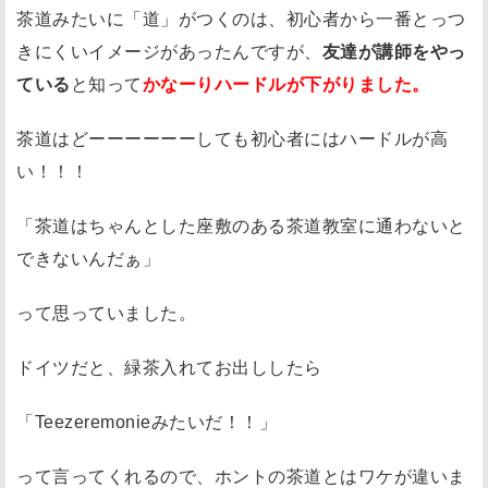
茶道みたいに「道」がつくのは、初心者から一番とっつ
こ
きにくいイメージがあったんですが、
友達が講師をやっ
と
ている
と知って
かなーりハードルが下がりました。
茶
道
茶道はどーーーーーーしても初心者にはハードルが高
具
い！！！
な
く
「茶道はちゃんとした座敷のある茶道教室に通わないと
て
できないんだぁ」
も
体
って思っていました。
験
だ
ドイツだと、緑茶入れてお出ししたら
け
な
「Teezeremonieみたいだ！！」
ら
って言ってくれるので、ホントの茶道とはワケが違いま
で