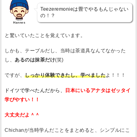
代
Teezeremonieは畳でやるもんじゃない
わ
の！？
Hannes
り
に
と驚いていたことを覚えています。
使
用
しかも、テーブルだし、当時は茶道具なんてなかった
し
し、
あるのは抹茶だけ
(笑)
た
ですが、
しっかり体験できたし、学べました
よ！！！
○
○
ドイツで学べたんだから、
日本にいるアナタはゼッタイ
の
学びやすい！！
話
最
大丈夫だよ＾＾
後
に
Chichanが当時学んだことをまとめると、シンプルにこ