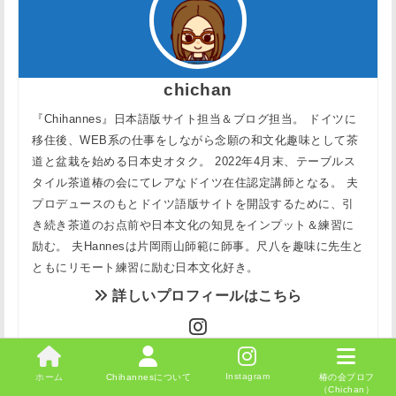
chichan
『Chihannes』日本語版サイト担当＆ブログ担当。 ドイツに
移住後、WEB系の仕事をしながら念願の和文化趣味として茶
道と盆栽を始める日本史オタク。 2022年4月末、テーブルス
タイル茶道椿の会にてレアなドイツ在住認定講師となる。 夫
プロデュースのもとドイツ語版サイトを開設するために、引
き続き茶道のお点前や日本文化の知見をインプット＆練習に
励む。 夫Hannesは片岡雨山師範に師事。尺八を趣味に先生と
ともにリモート練習に励む日本文化好き。
詳しいプロフィールはこちら
Instagram
ホーム
Chihannesについて
椿の会プロフ
（Chichan）