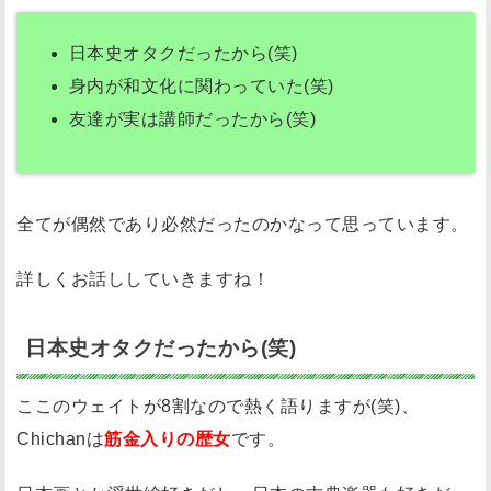
き
日本史オタクだったから(笑)
っ
か
身内が和文化に関わっていた(笑)
け
友達が実は講師だったから(笑)
日
本
史
全てが偶然であり必然だったのかなって思っています。
オ
タ
詳しくお話ししていきますね！
ク
だ
日本史オタクだったから(笑)
っ
た
ここのウェイトが8割なので熱く語りますが(笑)、
か
Chichanは
筋金入りの歴女
です。
ら
(